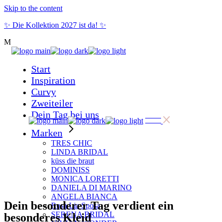
Skip to the content
✨ Die Kollektion 2027 ist da! ✨
Start
Inspiration
Curvy
Zweiteiler
Dein Tag bei uns
Marken
TRES CHIC
LINDA BRIDAL
küss die braut
DOMINISS
MONICA LORETTI
DANIELA DI MARINO
ANGELA BIANCA
Dein besonderer Tag verdient ein
Rosa Lia Sposa
SERENA BRIDAL
besonderes Kleid