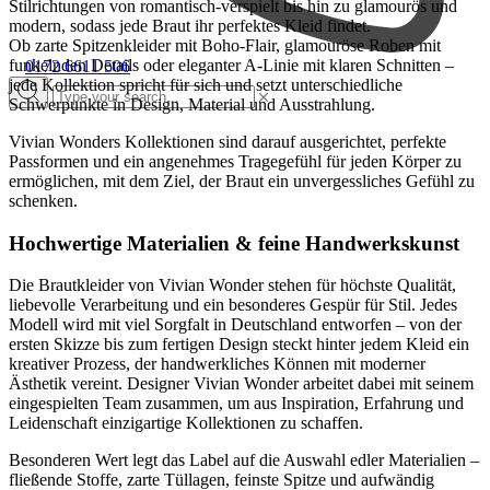
Stilrichtungen von romantisch-verspielt bis hin zu glamourös und
modern, sodass jede Braut ihr perfektes Kleid findet.
Ob zarte Spitzenkleider mit Boho-Flair, glamouröse Roben mit
funkelnden Details oder eleganter A-Linie mit klaren Schnitten –
0172 6611 506
jede Kollektion spricht für sich und setzt unterschiedliche
Schwerpunkte in Design, Material und Ausstrahlung.
Vivian Wonders Kollektionen sind darauf ausgerichtet, perfekte
Passformen und ein angenehmes Tragegefühl für jeden Körper zu
ermöglichen, mit dem Ziel, der Braut ein unvergessliches Gefühl zu
schenken.
Hochwertige Materialien & feine Handwerkskunst
Die Brautkleider von Vivian Wonder stehen für höchste Qualität,
liebevolle Verarbeitung und ein besonderes Gespür für Stil. Jedes
Modell wird mit viel Sorgfalt in Deutschland entworfen – von der
ersten Skizze bis zum fertigen Design steckt hinter jedem Kleid ein
kreativer Prozess, der handwerkliches Können mit moderner
Ästhetik vereint. Designer Vivian Wonder arbeitet dabei mit seinem
eingespielten Team zusammen, um aus Inspiration, Erfahrung und
Leidenschaft einzigartige Kollektionen zu schaffen.
Besonderen Wert legt das Label auf die Auswahl edler Materialien –
fließende Stoffe, zarte Tüllagen, feinste Spitze und aufwändig