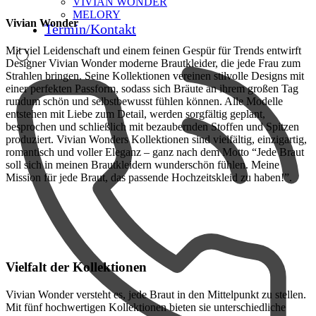
VIVIAN WONDER
MELORY
Vivian Wonder
Termin/Kontakt
Mit viel Leidenschaft und einem feinen Gespür für Trends entwirft
Designer Vivian Wonder moderne Brautkleider, die jede Frau zum
Strahlen bringen. Seine Kollektionen vereinen stilvolle Designs mit
einer perfekten Passform, sodass sich Bräute an ihrem großen Tag
rundum schön und selbstbewusst fühlen können. Alle Modelle
entstehen mit Liebe zum Detail, werden sorgfältig geplant,
besprochen und schließlich mit bezaubernden Stoffen und Spitzen
produziert. Vivian Wonders Kollektionen sind vielfältig, einzigartig,
romantisch und voller Eleganz – ganz nach dem Motto “Jede Braut
soll sich in meinen Brautkleidern wunderschön fühlen. Meine
Mission für jede Braut, das passende Hochzeitskleid zu haben!”.
Vielfalt der Kollektionen
Vivian Wonder versteht es, jede Braut in den Mittelpunkt zu stellen.
Mit fünf hochwertigen Kollektionen bieten sie unterschiedliche