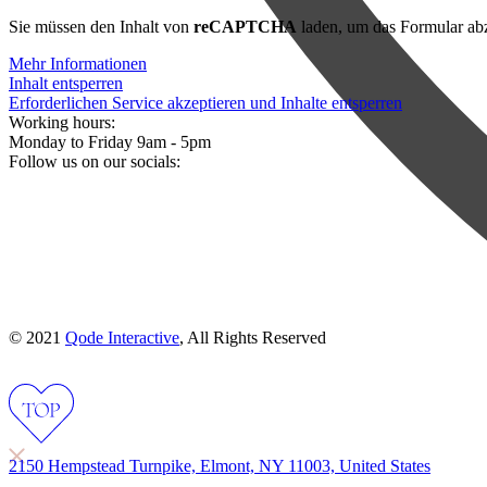
Sie müssen den Inhalt von
reCAPTCHA
laden, um das Formular abz
Mehr Informationen
Inhalt entsperren
Erforderlichen Service akzeptieren und Inhalte entsperren
Working hours:
Monday to Friday 9am - 5pm
Follow us on our socials:
© 2021
Qode Interactive
, All Rights Reserved
2150 Hempstead Turnpike, Elmont, NY 11003, United States