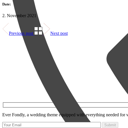
Date:
2. November 2021
Previous post
Next post
Ever Fondly, a wedding theme equipped with everything needed for 
Submit