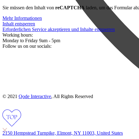
Sie müssen den Inhalt von
reCAPTCHA
laden, um das Formular abz
Mehr Informationen
Inhalt entsperren
Erforderlichen Service akzeptieren und Inhalte entsperren
Working hours:
Monday to Friday 9am - 5pm
Follow us on our socials:
© 2021
Qode Interactive
, All Rights Reserved
2150 Hempstead Turnpike, Elmont, NY 11003, United States