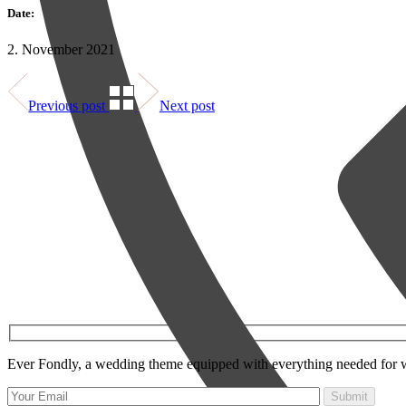
Date:
2. November 2021
Previous post
Next post
Ever Fondly, a wedding theme equipped with everything needed for 
Submit